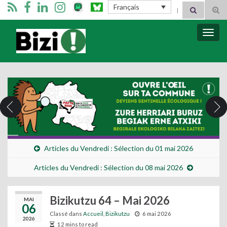
Search for:
Français
Tog
sear
for
Bizimugi
Bascu
la
navig
Articles du Vendredi : Sélection du 01 mai 2026
Articles du Vendredi : Sélection du 08 mai 2026
Bizikutzu 64 – Mai 2026
MAI
06
Classé dans
Accueil
,
Bizikutzu
6 mai 2026
2026
12 mins to read