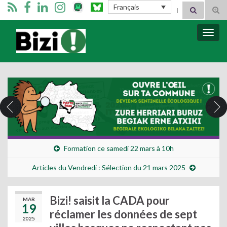
Search for:
Français
Tog
sear
for
Bizimugi
Bascu
la
navig
Formation ce samedi 22 mars à 10h
Articles du Vendredi : Sélection du 21 mars 2025
Bizi! saisit la CADA pour
MAR
19
réclamer les données de sept
2025