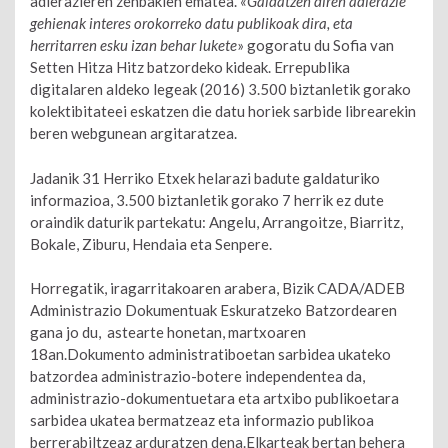
adierazleren zenbakien ematea. «
Galdatzen diren adierazle
gehienak interes orokorreko datu publikoak dira, eta
herritarren esku izan behar lukete
» gogoratu du Sofia van
Setten Hitza Hitz batzordeko kideak. Errepublika
digitalaren aldeko legeak (2016) 3.500 biztanletik gorako
kolektibitateei eskatzen die datu horiek sarbide librearekin
beren webgunean argitaratzea.
Jadanik 31 Herriko Etxek helarazi badute galdaturiko
informazioa, 3.500 biztanletik gorako 7 herrik ez dute
oraindik daturik partekatu: Angelu, Arrangoitze, Biarritz,
Bokale, Ziburu, Hendaia eta Senpere.
Horregatik, iragarritakoaren arabera, Bizik CADA/ADEB
Administrazio Dokumentuak Eskuratzeko Batzordearen
gana jo du, astearte honetan, martxoaren
18an.Dokumento administratiboetan sarbidea ukateko
batzordea administrazio-botere independentea da,
administrazio-dokumentuetara eta artxibo publikoetara
sarbidea ukatea bermatzeaz eta informazio publikoa
berrerabiltzeaz arduratzen dena.Elkarteak bertan behera