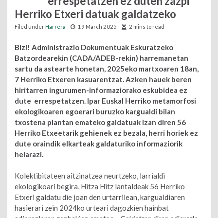
errespetatzen ez duten zazpi
Herriko Etxeri datuak galdatzeko
Filed under
Harrera
19 March 2025
2 mins to read
Bizi! Administrazio Dokumentuak Eskuratzeko
Batzordearekin (CADA/ADEB-rekin) harremanetan
sartu da astearte honetan, 2025eko martxoaren 18an,
7 Herriko Etxeren kasuarentzat. Azken hauek beren
hiritarren ingurumen-informaziorako eskubidea ez
dute errespetatzen. Ipar Euskal Herriko metamorfosi
ekologikoaren egoerari buruzko kargualdi bilan
txostena plantan emateko galdatuak izan diren 56
Herriko Etxeetarik gehienek ez bezala, herri horiek ez
dute oraindik elkarteak galdaturiko informaziorik
helarazi.
Kolektibitateen aitzinatzea neurtzeko, larrialdi
ekologikoari begira, Hitza Hitz lantaldeak 56 Herriko
Etxeri galdatu die joan den urtarrilean, kargualdiaren
hasierari zein 2024ko urteari dagozkien hainbat