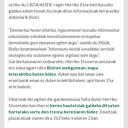
utziko du CADA/ADEB-i egin Herriko Etxe bati buruzko
galdea azken honek itxoinak diren informazioak hel araziko
dizkiolarik Biziri.
“Desmartxa honen bitartez, ingurumenari buruzko informazioa
eskuratzeko eskubide konstituzionalaren errespetua
bermatzeko gure ekarpena egiten dugu”, azaldu du XX(e)k,
Biziko bozeramaileak “Informazio horiek lurraldeko larrialdi
ekologiko eta sozialaren egoera argitzea nahi dugu”.
Gardentasunaren xedearekin, Herriko Etxeen erantzunak
ere eskuragarri dira
Biziren webgunean, mapa
interaktibo baten bidez
. Azken epe bat eman zaie
erantzunik eman ez duten kolektibitateei: apirilaren 25a
arte badute,
Elkarteak dei egiten die gardentasuna falta duten Herriko
Etxeetako herritarrei
beren hautetsiak galdeka ditzaten
hortarako sortu den tresna bereziaren bidez
. Emaitzak,
plazaratuak izanen dira 2025eko irailaren 23an.