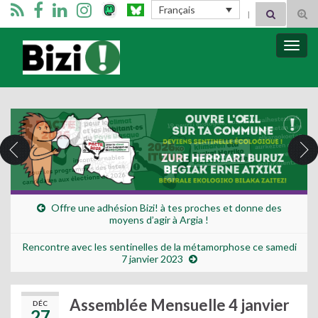
Search for:
Français
Tog
sear
for
Bizimugi
Bascu
la
navig
Offre une adhésion Bizi! à tes proches et donne des
moyens d’agir à Argia !
Rencontre avec les sentinelles de la métamorphose ce samedi
7 janvier 2023
Assemblée Mensuelle 4 janvier
DÉC
27