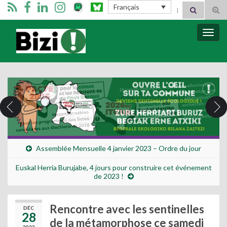
Search for:
Français
Tog
sear
for
Bizimugi
Bascu
la
navig
Assemblée Mensuelle 4 janvier 2023 – Ordre du jour
Euskal Herria Burujabe, 4 jours pour construire cet événement
de 2023 !
Rencontre avec les sentinelles
DÉC
28
de la métamorphose ce samedi