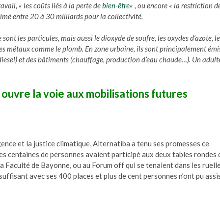
ravail,
« les coûts liés à la perte de
bien-être
«
, ou encore
« la restriction d
stimé entre 20 à 30 milliards pour la collectivité.
nt les particules, mais aussi le dioxyde de soufre, les oxydes d’azote, le
 des métaux comme le plomb. En zone urbaine, ils sont principalement émi
diesel) et des bâtiments (chauffage, production d’eau chaude…). Un adult
a ouvre la voie aux mobilisations futures
ence et la justice climatique, Alternatiba a tenu ses promesses ce
es centaines de personnes avaient participé aux deux tables rondes 
a Faculté de Bayonne, ou au Forum off qui se tenaient dans les ruell
suffisant avec ses 400 places et plus de cent personnes n’ont pu assi