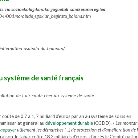
ntsizio sozioekologikorako gogoetak’ saiakeraren egilea
/004/001/norabide_egokian_begiratu_baiona.htm
alternatiba-usaindu-da-baionan/
 au système de santé français
llution-de-l-air-coute-cher-au-systeme-de-sante-
r coûte de 0,7 à 1, 7 milliard d’euros par an au système de soins en
ommissariat général au
développement durable
(CGDD).
« Les montan
appuyer
utilement les démarches (…) de protection et d’amélioration de 
raison, le
tabac
coûte 18,3 milliards d’euros, d’après le Comité natio