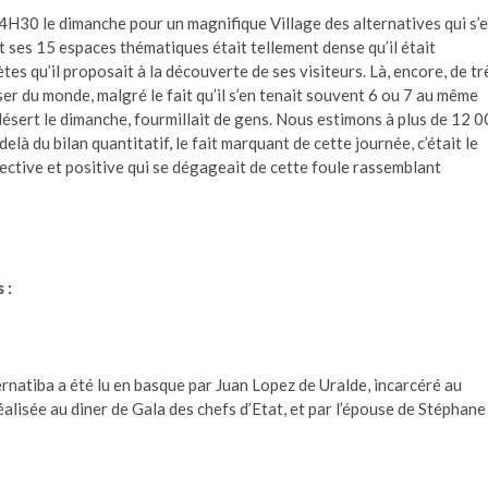
4H30 le dimanche pour un magnifique Village des alternatives qui s’e
t ses 15 espaces thématiques était tellement dense qu’il était
tes qu’il proposait à la découverte de ses visiteurs. Là, encore, de tr
r du monde, malgré le fait qu’il s’en tenait souvent 6 ou 7 au même
sert le dimanche, fourmillait de gens. Nous estimons à plus de 12 
là du bilan quantitatif, le fait marquant de cette journée, c’était le
llective et positive qui se dégageait de cette foule rassemblant
 :
rnatiba a été lu en basque par Juan Lopez de Uralde, incarcéré au
isée au diner de Gala des chefs d’Etat, et par l’épouse de Stéphane