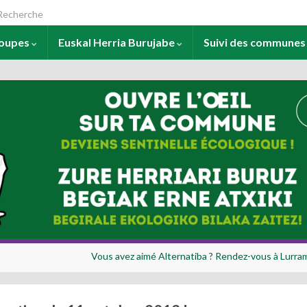
arch for:
roupes
Euskal Herria Burujabe
Suivi des commune
Vous avez aimé Alternatiba ? Rendez-vous à Lurram