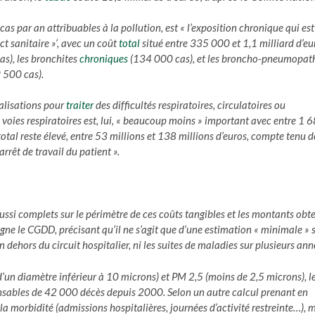
s par an attribuables à la pollution, est
« l’exposition chronique qui est
t sanitaire »
‘, avec un coût
total
situé entre 335 000 et 1,1 milliard d’eu
s), les bronchites
chroniques
(134 000 cas), et les broncho-pneumopat
 500 cas).
lisations pour
traiter
des difficultés respiratoires, circulatoires ou
oies respiratoires est, lui,
« beaucoup moins »
important avec entre 1 
 total reste élevé, entre 53 millions et 138 millions d’euros, compte tenu d
arrêt de travail du patient »
.
 aussi complets sur le périmètre de ces coûts tangibles et les montants obt
ligne le CGDD, précisant qu’il ne s’agit que d’une estimation « minimale » 
hors du circuit hospitalier, ni les suites de maladies sur plusieurs ann
(d’un diamètre inférieur à 10 microns) et PM 2,5 (moins de 2,5 microns), l
nsables de 42 000 décès depuis 2000. Selon un autre calcul prenant en
la morbidité (admissions hospitalières, journées d’activité restreinte…), 