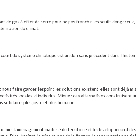
ions de gaz à effet de serre pour ne pas franchir les seuils dangereux,
bilisation du climat.
 court du système climatique est un défi sans précédent dans l’histoi
nous faire garder l’espoir : les solutions existent, elles sont déjà mi
ectivités locales, d’individus. Mieux : ces alternatives construisent 
us solidaire, plus juste et plus humaine.
conomie, l’aménagement maîtrisé du territoire et le développement de
que, l’éco-habitat, la mise au pas de la finance, la reconversion socia