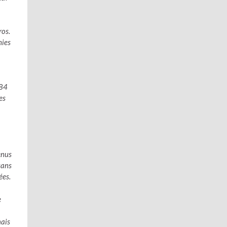
ros.
hies
684
es
enus
sans
ées.
e
mais