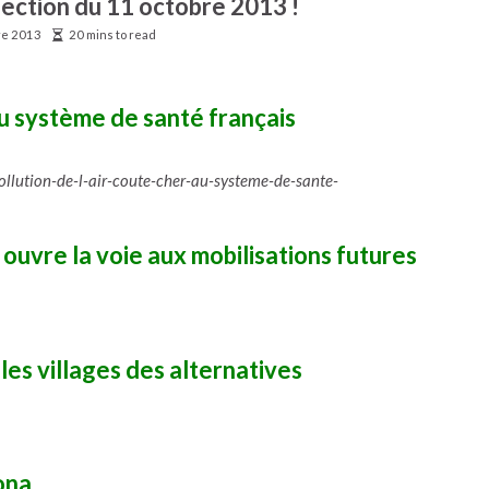
lection du 11 octobre 2013 !
re 2013
20 mins to read
 au système de santé français
llution-de-l-air-coute-cher-au-systeme-de-sante-
a ouvre la voie aux mobilisations futures
les villages des alternatives
ona