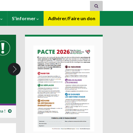
s
S’informer
Adhérer/Faire un don
a !