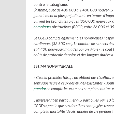
contre le tabagisme.
L’asthme, avec de 400 000 à 1 400 000 nouveaux ca
globalement la plus préjudiciable en termes d’impac
Suivent les bronchites aiguës (950 000 nouveaux ca
chroniques
obstructives (BPCO, entre 26 000 et 39
Le CGDD compte également les nombreuses hospita
cardiaques (33 500 cas). Le nombre de cancers des v
et 4 400 nouveaux malades par an. Mais
« le coût
coûts de protocole de soins et des longues durées d’
ESTIMATION MINIMALE
« C’est la première fois qu’on obtient des résultats
sont supérieurs à ceux des études existantes »
, sou
prendre
en compte les examens complémentaires en de
S’intéressant en particulier aux particules, PM 10 
CGDD rappelle que ces dernières sont jugées respo
compte la mortalité (décès, années de vie perdues), 