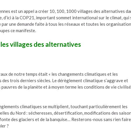
nnes est un appel a créer 10, 100, 1000 villages des alternatives da
e, d’ici à la COP21, important sommet international sur le climat, qui 
ue par une demande faite à tous les réseaux et toutes les organisatio
oupes ce manifeste.
les villages des alternatives
raux de notre temps était « les changements climatiques et les
 des trois derniers siècles. Le dérèglement climatique s’aggrave et
s pauvres de la planète et à moyen terme les conditions de vie civilis
èglements climatiques se multiplient, touchant particulièrement les
elles du Nord : sécheresses, désertification, modifications des saison
fonte des glaciers et de la banquise… Resterons-nous sans rien faire
ler ?