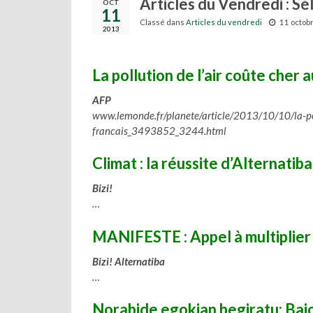
Articles du Vendredi : Sé
OCT
11
Classé dans
Articles du vendredi
11 octob
2013
La pollution de l’air coûte cher
AFP
www.lemonde.fr/planete/article/2013/10/10/la-po
francais_3493852_3244.html
Climat : la réussite d’Alternatib
Bizi!
…
MANIFESTE : Appel à multiplier 
Bizi! Alternatiba
…
Norabide egokian begiratu: Bai