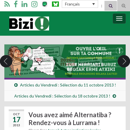
Search for:
Français
Tog
sear
for
Bizimugi
Bascu
la
navig
Articles du Vendredi : Sélection du 11 octobre 2013 !
Articles du Vendredi : Sélection du 18 octobre 2013 !
Vous avez aimé Alternatiba ?
OCT
17
Rendez-vous à Lurrama !
2013