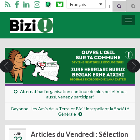
Search for:
Français
Tog
sear
for
Bizimugi
Bascu
la
navig
Alternatiba: l’organisation continue de plus belle! Vous
aussi, venez y participer!
Bayonne : les Amis de la Terre et Bizi ! interpellent la Société
Générale
Articles du Vendredi : Sélection
JUIN
22