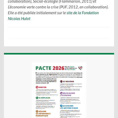
collaboration), Social-écologie (Flammarion, 2011) et
L
’
économie verte contre la crise (PUF, 2012, en collaboration).
Elle a
é
t
é
publi
é
e initialement sur le
site de la Fondation
Nicolas Hulot