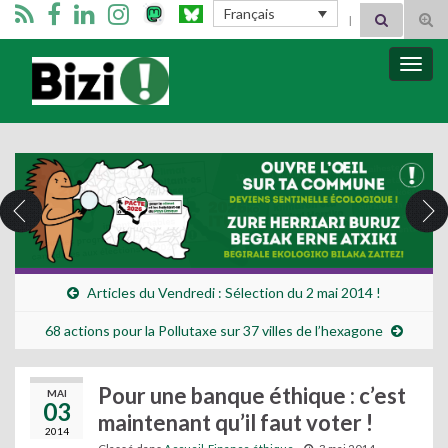
Search for:
Français
Tog
sear
for
Bizimugi
Bascu
la
navig
Articles du Vendredi : Sélection du 2 mai 2014 !
68 actions pour la Pollutaxe sur 37 villes de l’hexagone
Pour une banque éthique : c’est
MAI
03
maintenant qu’il faut voter !
2014