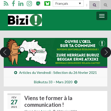
Search for:
Français
Tog
sear
for
Bizimugi
Bascu
la
navig
Articles du Vendredi : Sélection du 26 février 2021
Bizikutzu 33 – Mars 2020
Viens te former à la
FÉV
27
communication !
2021