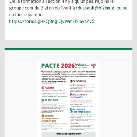
De la formation à l’action il n’y a qu’un pas, rejoins le
groupe com’ de Bizi en écrivant à
rdussault@bizimugi.eu
ou
en t’inscrivant ici :
https://forms.gle/Q3ngiQvWmH9mytZv5