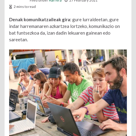
Filed under
Harrera
27 February 2021
2 mins to read
Denak komunikatzaileak gira:
gure lurraldeetan, gure
indar harremanaren azkartzea lortzeko, komunikazio on
bat funtsezkoa da, izan dadin lekuaren gainean edo
sareetan.