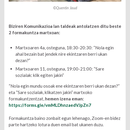
©Quentin Jaud
Biziren Komunikazioa lan taldeak antolatzen ditu beste
2 formakuntza martxoan:
Martxoaren 4a, osteguna, 18:30-20:30: “Nola egin
ahal bezain bat jendek nire ekintzaren berri ukan
dezan?”
Martxoaren 11, osteguna, 19:00-21:00: “Sare
sozialak: klik egiten jakin”
“Nola egin mundu osoak ene ekintzaren berri ukan dezan?”
eta “Sare sozialak, klikatzen jakin” martxoko
formakuntzentzat,
hemen izena eman:
https://forms.gle/vmMLDhnzaedVJpZn7
Formakuntza baino zonbait egun lehenago, Zoom-en bidez
parte hartzeko lotura duen email bat ukanen duzu.