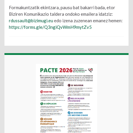
Formakuntzatik ekintzara, pausu bat bakarri bada, etor
Biziren Komunikazio taldera ondoko emailera idatziz:
rdussault@bizimugi.eu
edo izena zuzenean emanez hemen:
https://forms.gle/Q3ngiQvWmH9mytZv5