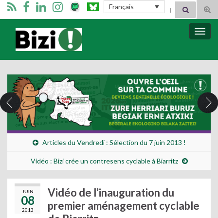
Search for:
Français
Tog
sear
for
Bizimugi
Bascu
la
navig
Articles du Vendredi : Sélection du 7 juin 2013 !
Vidéo : Bizi crée un contresens cyclable à Biarritz
Vidéo de l’inauguration du
JUIN
08
premier aménagement cyclable
2013