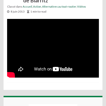
de Biarritz
Classé dans
Accueil
,
Action
,
Alternatives au tout-routier
,
Vidéos
8 juin 2013
1 min to read