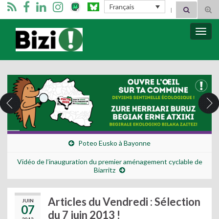
Search for:
Français
Tog
sear
for
Bizimugi
Bascu
la
navig
Poteo Eusko à Bayonne
Vidéo de l’inauguration du premier aménagement cyclable de
Biarritz
Articles du Vendredi : Sélection
JUIN
07
du 7 juin 2013 !