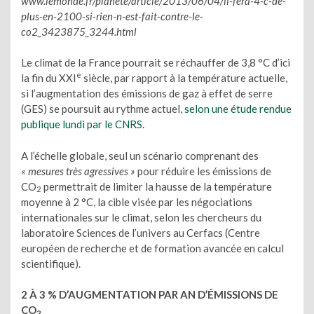
www.lemonde.fr/planete/article/2013/06/04/il-fera-4-c-de-
plus-en-2100-si-rien-n-est-fait-contre-le-
co2_3423875_3244.html
Le climat de la France pourrait se réchauffer de 3,8 °C d’ici
e
la fin du XXI
siècle, par rapport à la température actuelle,
si l’augmentation des émissions de gaz à effet de serre
(GES) se poursuit au rythme actuel,
selon une étude rendue
publique lundi par le CNRS.
A l’échelle globale, seul un scénario comprenant des
« mesures très agressives »
pour réduire les émissions de
CO
permettrait de limiter la hausse de la température
2
moyenne à 2 °C, la cible visée par les négociations
internationales sur le climat, selon les chercheurs du
laboratoire Sciences de l’univers au Cerfacs (Centre
européen de recherche et de formation avancée en calcul
scientifique).
2 À 3 % D’AUGMENTATION PAR AN D’ÉMISSIONS DE
CO
2