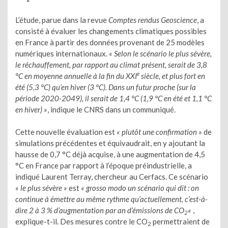
L’étude, parue dans la revue
Comptes rendus Geoscience
, a
consisté à évaluer les changements climatiques possibles
en France à partir des données provenant de 25 modèles
numériques internationaux.
« Selon le scénario le plus sévère,
le réchauffement, par rapport au climat présent, serait de 3,8
e
°C en moyenne annuelle à la fin du XXI
siècle, et plus fort en
été (5,3 °C) qu’en hiver (3 °C). Dans un futur proche (sur la
période 2020-2049), il serait de 1,4 °C (1,9 °C en été et 1,1 °C
en hiver) »
, indique le CNRS dans un communiqué.
Cette nouvelle évaluation est
« plutôt une confirmation »
de
simulations précédentes et équivaudrait, en y ajoutant la
hausse de 0,7 °C déjà acquise, à une augmentation de 4,5
°C en France par rapport à l’époque préindustrielle, a
indiqué Laurent Terray, chercheur au Cerfacs. Ce scénario
« le plus sévère »
est
« grosso modo un scénario qui dit : on
continue à émettre au même rythme qu’actuellement, c’est-à-
dire 2 à 3 % d’augmentation par an d’émissions de CO
«
,
2
explique-t-il. Des mesures contre le CO
permettraient de
2