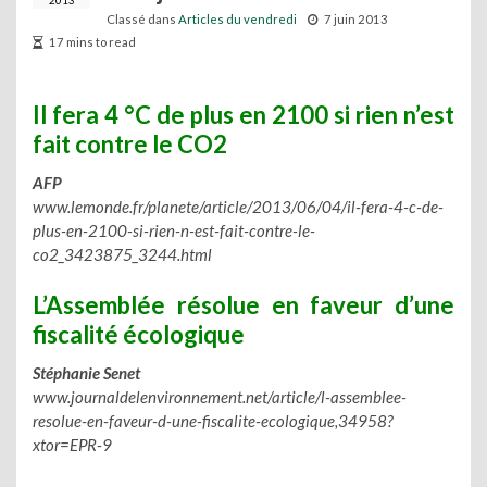
2013
Classé dans
Articles du vendredi
7 juin 2013
17 mins to read
Il fera 4 °C de plus en 2100 si rien n’est
fait contre le CO2
AFP
www.lemonde.fr/planete/article/2013/06/04/il-fera-4-c-de-
plus-en-2100-si-rien-n-est-fait-contre-le-
co2_3423875_3244.html
L’Assemblée résolue en faveur d’une
fiscalité écologique
Stéphanie Senet
www.journaldelenvironnement.net/article/l-assemblee-
resolue-en-faveur-d-une-fiscalite-ecologique,34958?
xtor=EPR-9