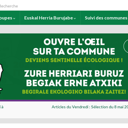
arch for:
roupes
Euskal Herria Burujabe
Suivi des commune
 à
Articles du Vendredi : Sélection du 8 mai 2