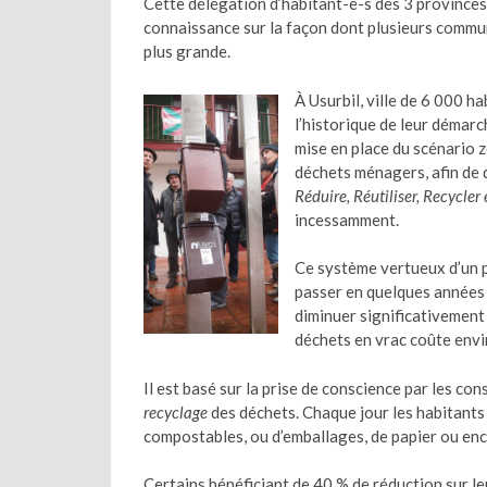
Cette délégation d’habitant-e-s des 3 provinces 
connaissance sur la façon dont plusieurs commun
plus grande.
À Usurbil, ville de 6 000 h
l’historique de leur démarc
mise en place du scénario z
déchets ménagers, afin de d
Réduire, Réutiliser, Recycler
incessamment.
Ce système vertueux d’un p
passer en quelques années 
diminuer significativement
déchets en vrac coûte envi
Il est basé sur la prise de conscience par les c
recyclage
des déchets. Chaque jour les habitants
compostables, ou d’emballages, de papier ou enc
Certains bénéficiant de 40 % de réduction sur l