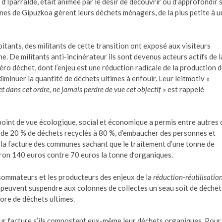
d’Iparralde, était animée par le désir de découvrir ou d’approfondir 
es de Gipuzkoa gèrent leurs déchets ménagers, de la plus petite à u
abitants, des militants de cette transition ont exposé aux visiteurs
he. De militants anti-incinérateur ils sont devenus acteurs actifs de l
éro déchet, dont l’enjeu est une réduction radicale de la production 
iminuer la quantité de déchets ultimes à enfouir. Leur leitmotiv «
 et dans cet ordre, ne jamais perdre de vue cet objectif
» est rappelé
oint de vue écologique, social et économique a permis entre autres 
de 20 % de déchets recyclés à 80 %, d’embaucher des personnes et
 la facture des communes sachant que le traitement d’une tonne de
ron 140 euros contre 70 euros la tonne d’organiques.
onsommateurs et les producteurs des enjeux de la
réduction-réutilisatio
 peuvent suspendre aux colonnes de collectes un seau soit de déchet
ore de déchets ultimes.
eur facture s’ils compostent eux-même leur déchets organiques. Pour