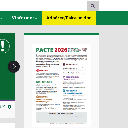
s
S’informer
Adhérer/Faire un don
015