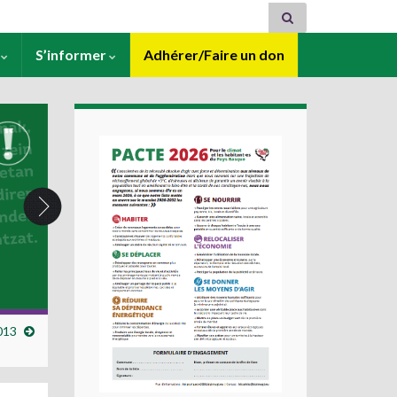
s
S’informer
Adhérer/Faire un don
013