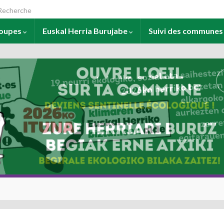
arch for:
roupes
Euskal Herria Burujabe
Suivi des commune