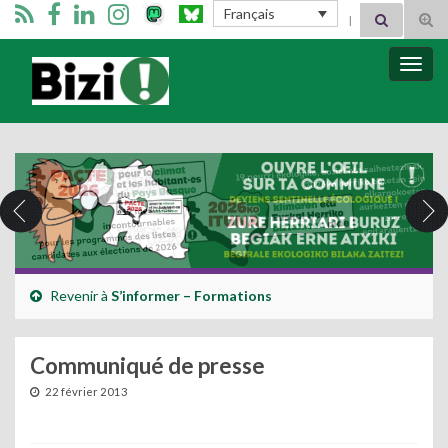
Search for:
Français
Tog
sear
for
Bizimugi
Bascu
la
navig
Revenir à
S’informer – Formations
Communiqué de presse
22 février 2013