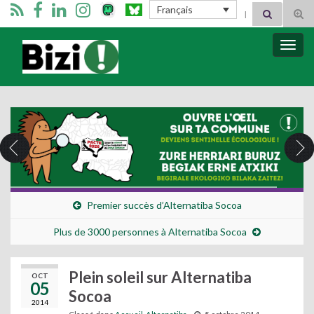
Search for:
Français
Tog
sear
for
Bizimugi
Bascu
la
navig
Premier succès d’Alternatiba Socoa
Plus de 3000 personnes à Alternatiba Socoa
Plein soleil sur Alternatiba
OCT
05
Socoa
2014