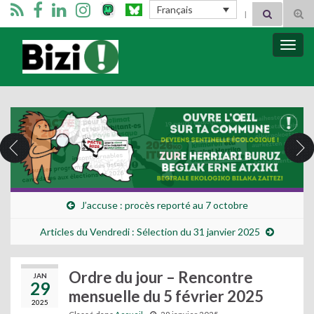
Search for:
Français
Tog
sear
for
Bizimugi
Bascu
la
navig
J’accuse : procès reporté au 7 octobre
Articles du Vendredi : Sélection du 31 janvier 2025
Ordre du jour – Rencontre
JAN
29
mensuelle du 5 février 2025
2025