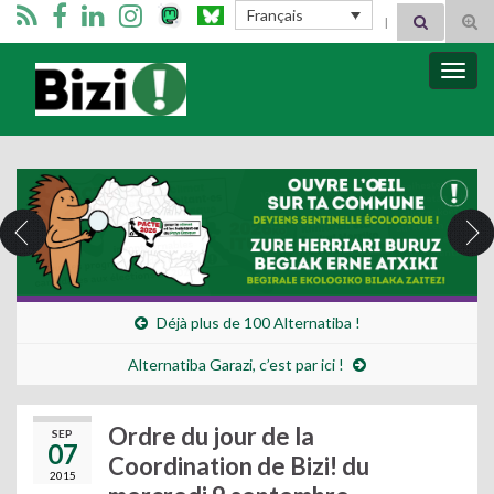
Search for:
Français
Tog
sear
for
Bizimugi
Bascu
la
navig
Déjà plus de 100 Alternatiba !
Alternatiba Garazi, c’est par ici !
Ordre du jour de la
SEP
07
Coordination de Bizi! du
2015