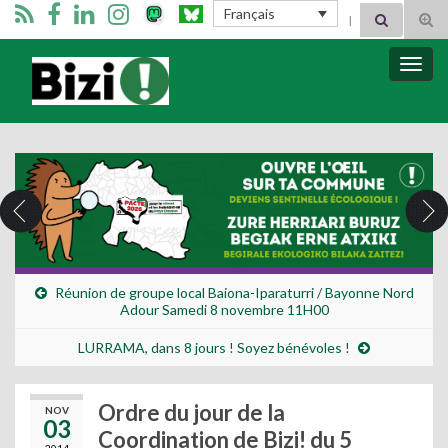
Search for:
Français
Tog
sear
for
Bizimugi
Bascu
la
navig
Réunion de groupe local Baiona-Iparaturri / Bayonne Nord
Adour Samedi 8 novembre 11H00
LURRAMA, dans 8 jours ! Soyez bénévoles !
Ordre du jour de la
NOV
03
Coordination de Bizi! du 5