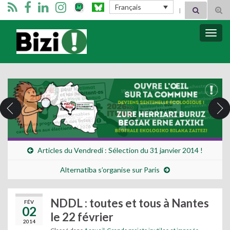
Search for:
Français
Tog
sear
for
Bizimugi
Bascu
la
navig
Articles du Vendredi : Sélection du 31 janvier 2014 !
Alternatiba s’organise sur Paris
NDDL : toutes et tous à Nantes
FÉV
02
le 22 février
2014