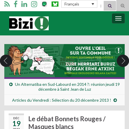
Search for:
Français
Tog
sear
for
Bizimugi
Bascu
la
navig
Un Alternatiba en Sud-Labourd en 2014 ?: réunion jeudi 19
décembre à Saint Jean de Luz
Articles du Vendredi : Sélection du 20 décembre 2013 !
Le débat Bonnets Rouges /
DÉC
19
Masques blancs