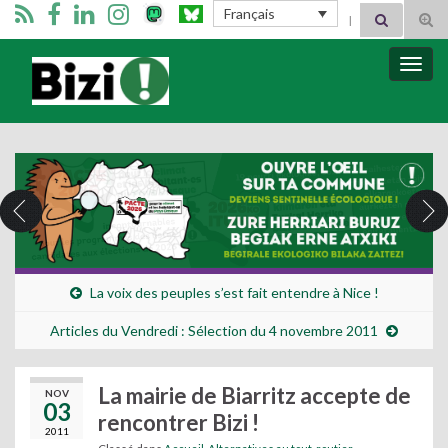
Search for:
Français
Tog
sear
for
Bizimugi
Bascu
la
navig
La voix des peuples s’est fait entendre à Nice !
Articles du Vendredi : Sélection du 4 novembre 2011
La mairie de Biarritz accepte de
NOV
03
rencontrer Bizi !
2011