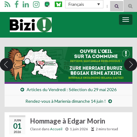
Search for:
Français
Tog
sear
for
Bizimugi
Bascu
la
navig
Articles du Vendredi : Sélection du 29 mai 2026
Rendez-vous à Marienia dimanche 14 juin !
Hommage à Edgar Morin
JUIN
01
Classé dans
Accueil
1 juin 2026
2 mins to read
2026