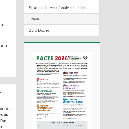
Stratégie Internationale sur le climat
Travail
sur
Zéro Déchet
enda
e
ort de
es aux
l’on
au