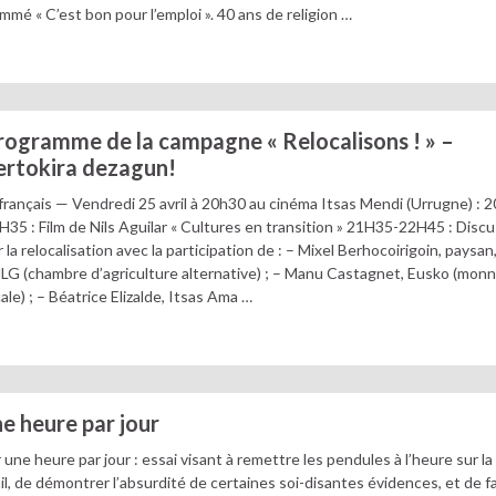
mmé « C’est bon pour l’emploi ». 40 ans de religion …
rogramme de la campagne « Relocalisons ! » –
ertokira dezagun!
français — Vendredi 25 avril à 20h30 au cinéma Itsas Mendi (Urrugne) : 
H35 : Film de Nils Aguilar « Cultures en transition » 21H35-22H45 : Disc
r la relocalisation avec la participation de : – Mixel Berhocoirigoin, paysan
LG (chambre d’agriculture alternative) ; – Manu Castagnet, Eusko (monn
cale) ; – Béatrice Elizalde, Itsas Ama …
ne heure par jour
er une heure par jour : essai visant à remettre les pendules à l’heure sur la
il, de démontrer l’absurdité de certaines soi-disantes évidences, et de fa