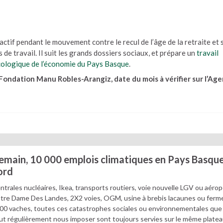
é actif pendant le mouvement contre le recul de l’âge de la retraite et 
 de travail. Il suit les grands dossiers sociaux, et prépare un
travail
écologique de l’économie du Pays Basque
.
 Fondation Manu Robles-Arangiz, date du mois à vérifier sur l’Ag
emain, 10 000 emplois climatiques en Pays Basqu
ord
ntrales nucléaires, Ikea, transports routiers, voie nouvelle LGV ou aérop
tre Dame Des Landes, 2X2 voies, OGM, usine à brebis lacaunes ou ferm
00 vaches, toutes ces catastrophes sociales ou environnementales que 
ut régulièrement nous imposer sont toujours servies sur le même plate