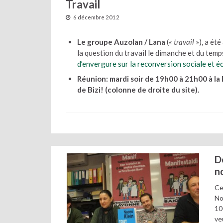
Travail
6 décembre 2012
Le groupe Auzolan / Lana
(«
travail
»), a ét
la question du travail le dimanche et du temps
d’envergure sur la reconversion sociale et 
Réunion: mardi soir de 19h00 à 21h00 à la
de Bizi! (colonne de droite du site).
D
n
Ce
No
10
ve