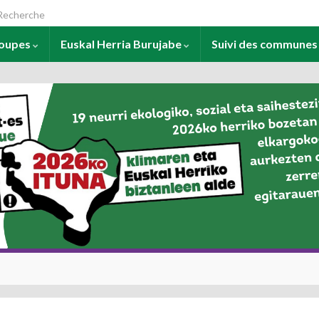
arch for:
roupes
Euskal Herria Burujabe
Suivi des commune