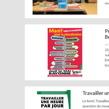
no
P
B
— 
21
su
EH
lo
Travailler u
Le livret Travaill
question du trava