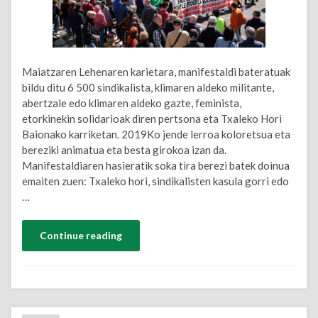
Maiatzaren Lehenaren karietara, manifestaldi bateratuak
bildu ditu 6 500 sindikalista, klimaren aldeko militante,
abertzale edo klimaren aldeko gazte, feminista,
etorkinekin solidarioak diren pertsona eta Txaleko Hori
Baionako karriketan. 2019Ko jende lerroa koloretsua eta
bereziki animatua eta besta girokoa izan da.
Manifestaldiaren hasieratik soka tira berezi batek doinua
emaiten zuen: Txaleko hori, sindikalisten kasula gorri edo
…
Continue reading