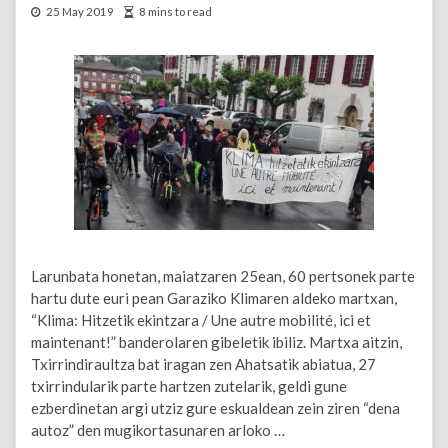
25 May 2019
8 mins to read
Larunbata honetan, maiatzaren 25ean, 60 pertsonek parte
hartu dute euri pean Garaziko Klimaren aldeko martxan,
“Klima: Hitzetik ekintzara / Une autre mobilité, ici et
maintenant!” banderolaren gibeletik ibiliz. Martxa aitzin,
Txirrindiraultza bat iragan zen Ahatsatik abiatua, 27
txirrindularik parte hartzen zutelarik, geldi gune
ezberdinetan argi utziz gure eskualdean zein ziren “dena
autoz” den mugikortasunaren arloko …