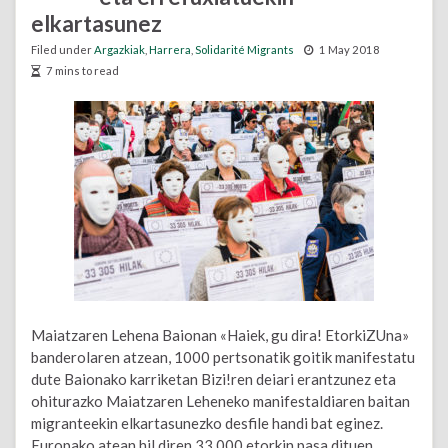
elkartasunez
Filed under
Argazkiak
,
Harrera
,
Solidarité Migrants
1 May 2018
7 mins to read
Maiatzaren Lehena Baionan «Haiek, gu dira! EtorkiZUna»
banderolaren atzean, 1000 pertsonatik goitik manifestatu
dute Baionako karriketan Bizi!ren deiari erantzunez eta
ohiturazko Maiatzaren Leheneko manifestaldiaren baitan
migranteekin elkartasunezko desfile handi bat eginez.
Europako atean hil diren 33 000 etorkin pasa dituen