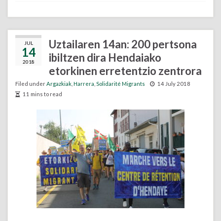
Uztailaren 14an: 200 pertsona
JUL
14
ibiltzen dira Hendaiako
2018
etorkinen erretentzio zentrora
Filed under
Argazkiak
,
Harrera
,
Solidarité Migrants
14 July 2018
11 mins to read