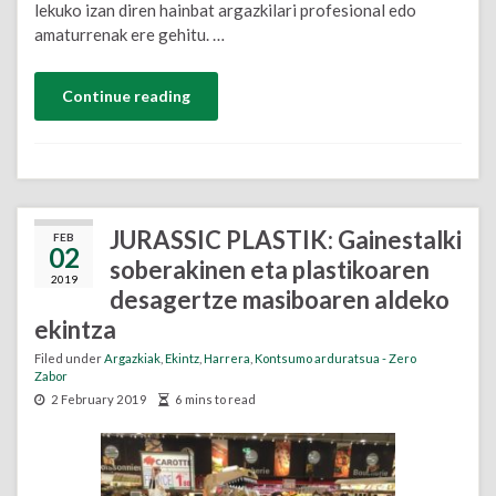
lekuko izan diren hainbat argazkilari profesional edo
amaturrenak ere gehitu. …
Continue reading
JURASSIC PLASTIK: Gainestalki
FEB
02
soberakinen eta plastikoaren
2019
desagertze masiboaren aldeko
ekintza
Filed under
Argazkiak
,
Ekintz
,
Harrera
,
Kontsumo arduratsua - Zero
Zabor
2 February 2019
6 mins to read