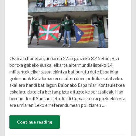
Ostirala honetan, urriaren 27an goizeko 8:45etan, Bizi
bortxa gabeko euskal elkarte altermundialisteko 14
militantek elkartasun ekintza bat burutu dute Espainiar
gobernuak Katalunian eremaiten duen politika salatzeko.
skailera handi bat lagun Baionako Espainiar Kontsuletxea
eskalatu dute eta bertan piztu dituzte ke sortzaileak. Han
berean, Jordi Sanchez eta Jordi Cuixart-en argazkiekin eta
ere urriaren 1eko erreferendumean poliziaren …
Continue reading