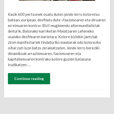
Kasik 600 pertsonek osatu duten jende lerro koloretsu
batean, euripean, desfilatu dute «faxismoaren eta diruaren
erreinuaren kontra» Bizi! mugimendu altermundialistak
deiturik, Baionako karriketan Maiatzaren Leheneko
usaiako desfilearen karietara. Kolore biziekin jantziak
ziren manifestariek tindaturiko maskarak edo kolorezko
oihal zati luze batzu zeramatzaten. Jende lerro bereziki
dinamikoak arrazismoaren, faxismoaren eta
kapitalismoaren kontrako kolore guzien batasuna
irudikatzen …
Continue reading