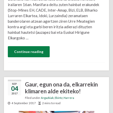
irailaren 16an. Manifara deitu zuten hainbat erakundek
(Stop-Mines EH, CADE, Inter-Amap, Bizi, ELB, Biharko
Lurraren Elkartea, Idoki, Lurzaindia) zeramataen
banderolaren atzean agertzen ziren Urre Meategien
kontra argi eta garbi beren iritzia adierazi dituzten
hainbat hautetsi (auzapez bai eta Euskal Hirigune
Elkargoko …
Continue reading
Gaur, egun ona da, elkarrekin
SEP
04
klimaren alde ekiteko!
2017
Filed under
Argazkiak
,
Ekintz
,
Harrera
4 September 2017
2 mins to read