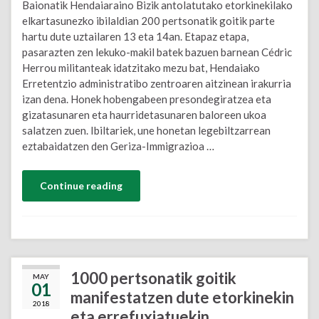
Baionatik Hendaiaraino Bizik antolatutako etorkinekilako
elkartasunezko ibilaldian 200 pertsonatik goitik parte
hartu dute uztailaren 13 eta 14an. Etapaz etapa,
pasarazten zen lekuko-makil batek bazuen barnean Cédric
Herrou militanteak idatzitako mezu bat, Hendaiako
Erretentzio administratibo zentroaren aitzinean irakurria
izan dena. Honek hobengabeen presondegiratzea eta
gizatasunaren eta haurridetasunaren baloreen ukoa
salatzen zuen. Ibiltariek, une honetan legebiltzarrean
eztabaidatzen den Geriza-Immigrazioa …
Continue reading
1000 pertsonatik goitik
MAY
01
manifestatzen dute etorkinekin
2018
eta errefuxiatuekin