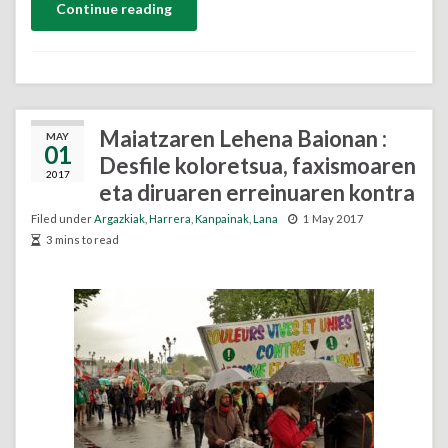
Continue reading
Maiatzaren Lehena Baionan :
MAY
01
Desfile koloretsua, faxismoaren
2017
eta diruaren erreinuaren kontra
Filed under
Argazkiak
,
Harrera
,
Kanpainak
,
Lana
1 May 2017
3 mins to read