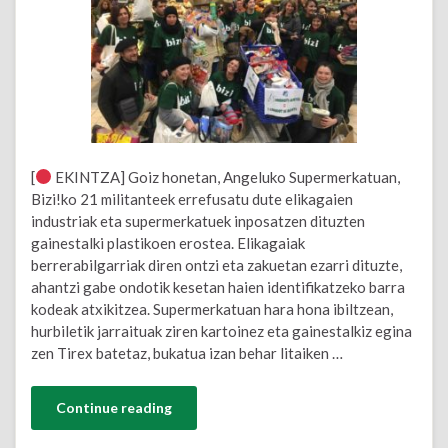
[
EKINTZA] Goiz honetan, Angeluko Supermerkatuan,
Bizi!ko 21 militanteek errefusatu dute elikagaien
industriak eta supermerkatuek inposatzen dituzten
gainestalki plastikoen erostea. Elikagaiak
berrerabilgarriak diren ontzi eta zakuetan ezarri dituzte,
ahantzi gabe ondotik kesetan haien identifikatzeko barra
kodeak atxikitzea. Supermerkatuan hara hona ibiltzean,
hurbiletik jarraituak ziren kartoinez eta gainestalkiz egina
zen Tirex batetaz, bukatua izan behar litaiken …
Continue reading