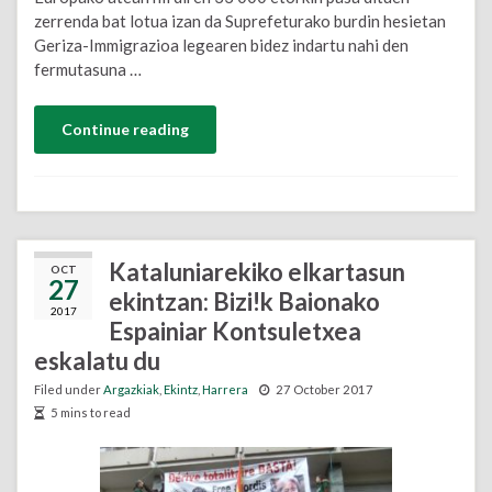
zerrenda bat lotua izan da Suprefeturako burdin hesietan
Geriza-Immigrazioa legearen bidez indartu nahi den
fermutasuna …
Continue reading
Kataluniarekiko elkartasun
OCT
27
ekintzan: Bizi!k Baionako
2017
Espainiar Kontsuletxea
eskalatu du
Filed under
Argazkiak
,
Ekintz
,
Harrera
27 October 2017
5 mins to read