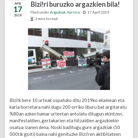
Bizi!ri buruzko argazkien bila!
APR
17
Filed under
Argazkiak
,
Harrera
17 April 2019
2019
2 mins to read
Bizi!k bere 10 urteak ospatuko ditu 2019ko ekainean eta
karia horretara nahi dugu 200 orriko liburu bat argitaratu
%80an azken hamar urteetan antolatu ditugun ekintzen,
manifestaldien, gertakarien eta hitzaldien argazkiekin
osatua izanen dena. Noski baditugu gure argazkiak (50
000tik goiti) baina nahi genituzke Bizi!ren aktibitateen