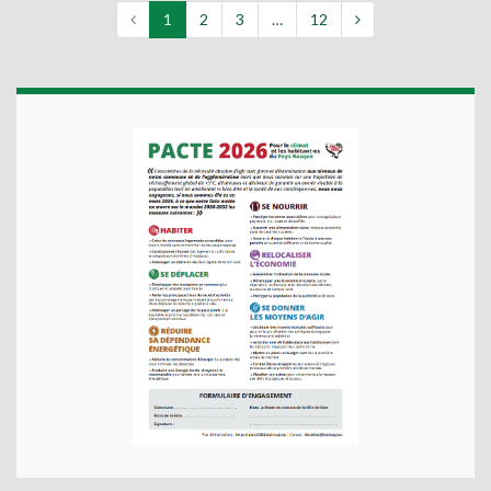
1
2
3
…
12