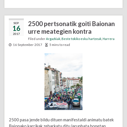
2500 pertsonatik goiti Baionan
SEP
16
urre meategien kontra
2017
Filed under
Argazkiak
,
Beste tokiko esku hartzeak
,
Harrera
16 September 2017
5 mins to read
2500 pasa jende bildu dituen manifestaldi animatu batek
Baionako karrikak zeharkatu ditu larunbata honetan,