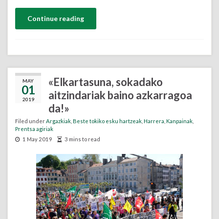
Continue reading
«Elkartasuna, sokadako
MAY
01
aitzindariak baino azkarragoa
2019
da!»
Filed under
Argazkiak
,
Beste tokiko esku hartzeak
,
Harrera
,
Kanpainak
,
Prentsa agiriak
1 May 2019
3 mins to read