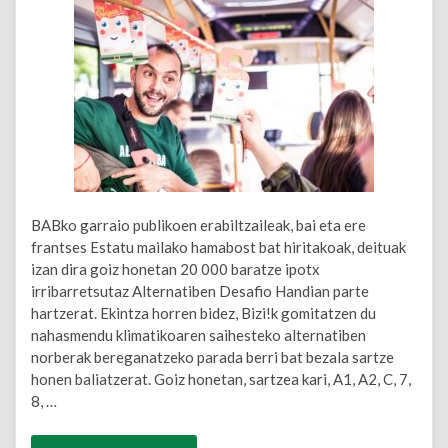
BABko garraio publikoen erabiltzaileak, bai eta ere
frantses Estatu mailako hamabost bat hiritakoak, deituak
izan dira goiz honetan 20 000 baratze ipotx
irribarretsutaz Alternatiben Desafio Handian parte
hartzerat. Ekintza horren bidez, Bizi!k gomitatzen du
nahasmendu klimatikoaren saihesteko alternatiben
norberak bereganatzeko parada berri bat bezala sartze
honen baliatzerat. Goiz honetan, sartzea kari, A1, A2, C, 7,
8, …