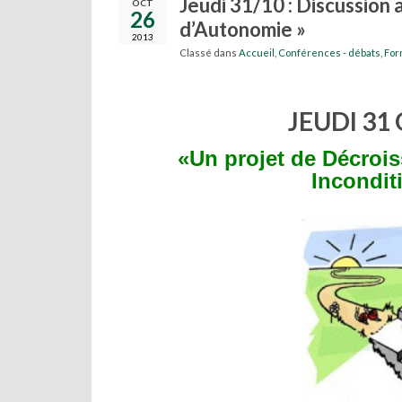
Jeudi 31/10 : Discussion 
OCT
26
d’Autonomie »
2013
Classé dans
Accueil
,
Conférences - débats
,
For
JEUDI 31
«Un projet de Décroi
Incondit