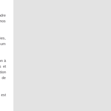
ndre
 nos
es,
imum
on à
s et
tion
s de
 est