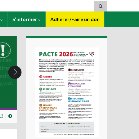
s
S’informer
Adhérer/Faire un don
3 !