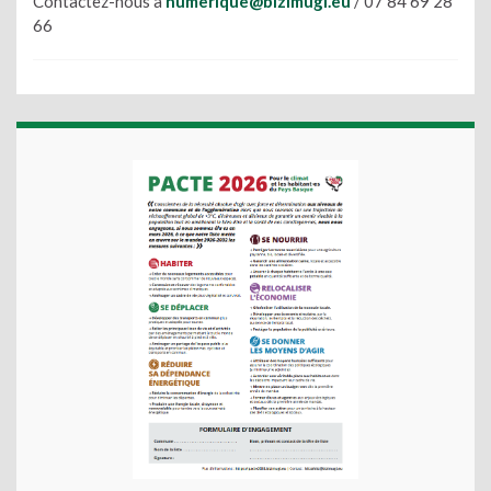
Contactez-nous à
numerique@bizimugi.eu
/ 07 84 69 28
66