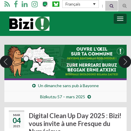
Search for:
Français
Tog
sear
for
Bizimugi
Bascu
la
navig
Un dimanche sans pub à Bayonne
Bizikutzu 57 – mars 2025
Digital Clean Up Day 2025 : Bizi!
MAR
04
vous invite à une Fresque du
2025