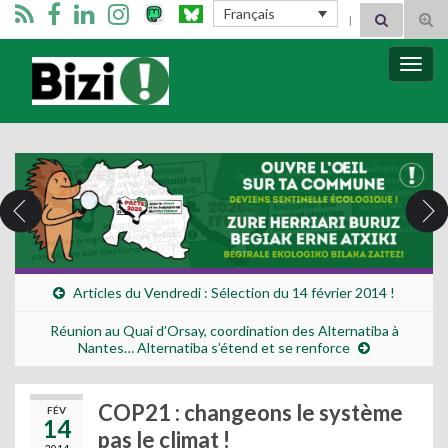
Search for:
Français
Tog
sear
for
Bizimugi
Bascu
la
navig
Articles du Vendredi : Sélection du 14 février 2014 !
Réunion au Quai d’Orsay, coordination des Alternatiba à
Nantes… Alternatiba s’étend et se renforce
COP21 : changeons le système
FÉV
14
pas le climat !