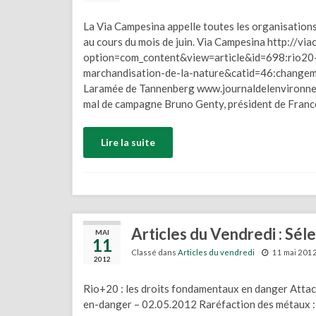
La Via Campesina appelle toutes les organisations 
au cours du mois de juin. Via Campesina http://vi
option=com_content&view=article&id=698:rio20-j
marchandisation-de-la-nature&catid=46:changeme
Laramée de Tannenberg www.journaldelenvironnem
mal de campagne Bruno Genty, président de Fran
Lire la suite
Articles du Vendredi : Sél
MAI
11
Classé dans
Articles du vendredi
11 mai 201
2012
Rio+20 : les droits fondamentaux en danger Atta
en-danger – 02.05.2012 Raréfaction des métaux : 