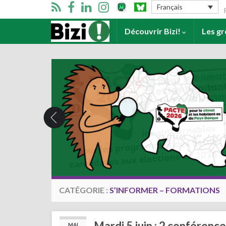
Se
Français
Accueil
Découvrir Bizi!
Les g
CATÉGORIE :
S’INFORMER – FORMATIONS
Mardi 5 juin : 2 conféren
MAI