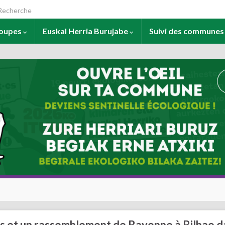
arch for:
roupes
Euskal Herria Burujabe
Suivi des commune
ces et un rassemblement de Bayonne à Bilbao d