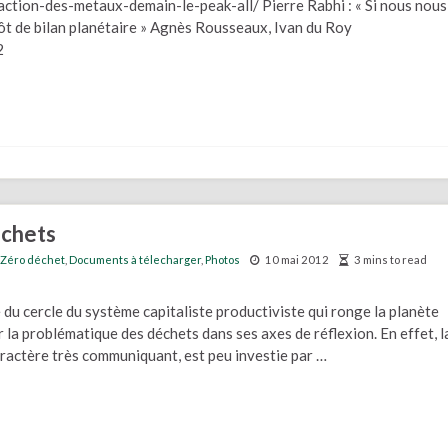
ction-des-metaux-demain-le-peak-all/ Pierre Rabhi : « Si nous nous
pôt de bilan planétaire » Agnès Rousseaux, Ivan du Roy
2
échets
 Zéro déchet
,
Documents à télecharger
,
Photos
10 mai 2012
3 mins to read
 du cercle du système capitaliste productiviste qui ronge la planète
 la problématique des déchets dans ses axes de réflexion. En effet, l
aractère très communiquant, est peu investie par …