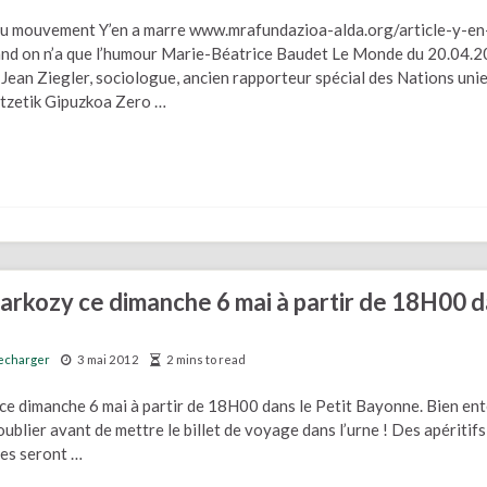
 du mouvement Y’en a marre www.mrafundazioa-alda.org/article-y-en
d on n’a que l’humour Marie-Béatrice Baudet Le Monde du 20.04.
 Jean Ziegler, sociologue, ancien rapporteur spécial des Nations uni
tzetik Gipuzkoa Zero …
Sarkozy ce dimanche 6 mai à partir de 18H00 
echarger
3 mai 2012
2 mins to read
 ce dimanche 6 mai à partir de 18H00 dans le Petit Bayonne. Bien en
oublier avant de mettre le billet de voyage dans l’urne ! Des apéritifs
ses seront …