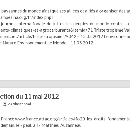
paysannes du monde ainsi que ses alliées et alliés à organiser des a
acampesina.org/fr/index.php?
ournee-internationale-de-luttes-les-peuples-du-monde-contre-la
nts-climatiques-et-agrocarburants&Itemid=71 Triste tropisme Va
ent.net/article/triste-tropisme,29042 – 15.05.2012 L’environnem
ce Nature Environnement Le Monde – 11.05.2012
ection du 11 mai 2012
2
23 mins to read
c France www.france.attac.org/articles/rio20-les-droits-fondament
demain, le « peak all » Matthieu Auzanneau