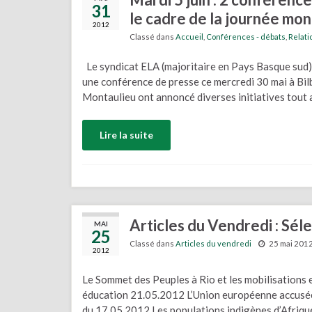
31
le cadre de la journée mo
2012
Classé dans
Accueil
,
Conférences - débats
,
Relati
Le syndicat ELA (majoritaire en Pays Basque sud)
une conférence de presse ce mercredi 30 mai à Bi
Montaulieu ont annoncé diverses initiatives tout 
Lire la suite
Articles du Vendredi : Sél
MAI
25
Classé dans
Articles du vendredi
25 mai 201
2012
Le Sommet des Peuples à Rio et les mobilisations 
éducation 21.05.2012 L’Union européenne accusée 
du 17.05.2012 Les populations indigènes d’Afrique