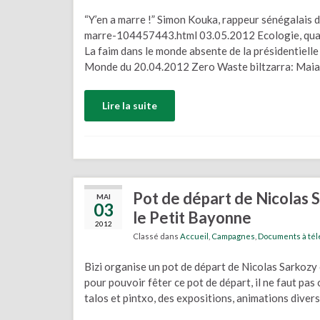
“Y’en a marre !” Simon Kouka, rappeur sénégalais
marre-104457443.html 03.05.2012 Ecologie, quan
La faim dans le monde absente de la présidentielle
Monde du 20.04.2012 Zero Waste biltzarra: Maia
Lire la suite
Pot de départ de Nicolas 
MAI
03
le Petit Bayonne
2012
Classé dans
Accueil
,
Campagnes
,
Documents à tél
Bizi organise un pot de départ de Nicolas Sarkozy
pour pouvoir fêter ce pot de départ, il ne faut pas 
talos et pintxo, des expositions, animations diver