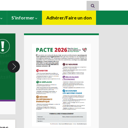
s
S’informer
Adhérer/Faire un don
ans