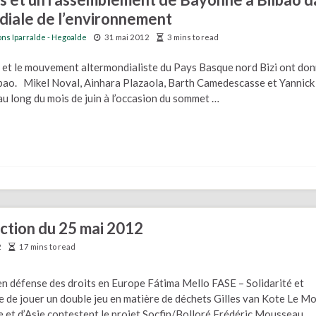
ndiale de l’environnement
ons Iparralde - Hegoalde
31 mai 2012
3 mins to read
 et le mouvement altermondialiste du Pays Basque nord Bizi ont do
lbao. Mikel Noval, Ainhara Plazaola, Barth Camedescasse et Yannick
au long du mois de juin à l’occasion du sommet …
ection du 25 mai 2012
2
17 mins to read
en défense des droits en Europe Fátima Mello FASE – Solidarité et
de jouer un double jeu en matière de déchets Gilles van Kote Le M
 et d’Asie contestent le projet Socfin/Bolloré Frédéric Mousseau,