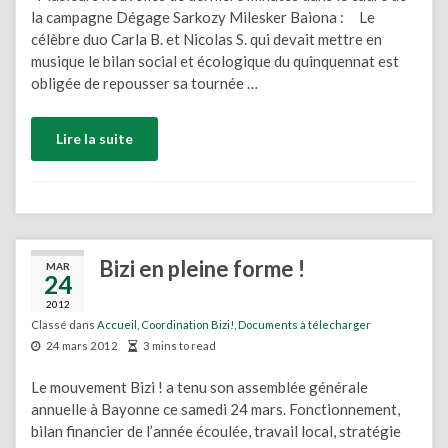
la campagne Dégage Sarkozy Milesker Baiona : Le
célèbre duo Carla B. et Nicolas S. qui devait mettre en
musique le bilan social et écologique du quinquennat est
obligée de repousser sa tournée …
Lire la suite
Bizi en pleine forme !
MAR
24
2012
Classé dans
Accueil
,
Coordination Bizi!
,
Documents à télecharger
24 mars 2012
3 mins to read
Le mouvement Bizi ! a tenu son assemblée générale
annuelle à Bayonne ce samedi 24 mars. Fonctionnement,
bilan financier de l’année écoulée, travail local, stratégie