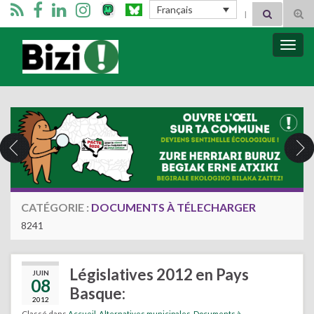
Search for:
Français
Tog
sear
for
Bizimugi
Bascu
la
navig
CATÉGORIE :
DOCUMENTS À TÉLECHARGER
8241
Législatives 2012 en Pays
JUIN
08
Basque:
2012
Classé dans
Accueil
,
Alternatives municipales
,
Documents à