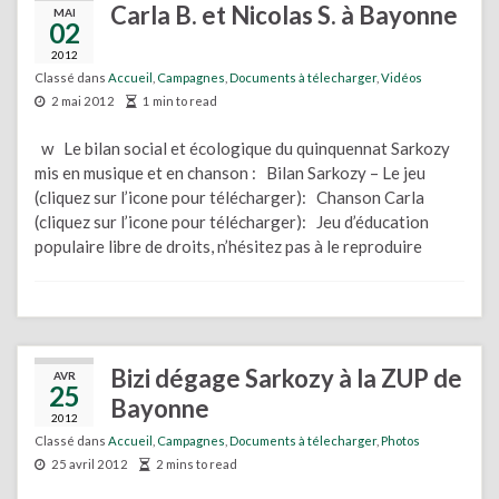
Carla B. et Nicolas S. à Bayonne
MAI
02
2012
Classé dans
Accueil
,
Campagnes
,
Documents à télecharger
,
Vidéos
2 mai 2012
1 min to read
w Le bilan social et écologique du quinquennat Sarkozy
mis en musique et en chanson : Bilan Sarkozy – Le jeu
(cliquez sur l’icone pour télécharger): Chanson Carla
(cliquez sur l’icone pour télécharger): Jeu d’éducation
populaire libre de droits, n’hésitez pas à le reproduire
Bizi dégage Sarkozy à la ZUP de
AVR
25
Bayonne
2012
Classé dans
Accueil
,
Campagnes
,
Documents à télecharger
,
Photos
25 avril 2012
2 mins to read