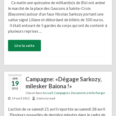
Ce matin une quinzaine de militant(e)s de Bizi ont animé
le marché de la place des Gascons à Sainte-Croix
(Bayonne) autour d’un faux Nicolas Sarkozy portant une
valise signé Liliane et débordant de billets de 500 euros.
Il était entouré de 5 gardes du corps qui ont du contenir à
plusieurs reprises …
Lire la suite
Campagne: «Dégage Sarkozy,
AVR
19
milesker Baiona !»
2012
Classé dans
Accueil
,
Campagnes
,
Documents à télecharger
19 avril 2012
2 mins to read
L’action de ce samedi 21 avril reportée au samedi 28 avril
Plusieurs nouvelles de dernière minutes dans le cadre de