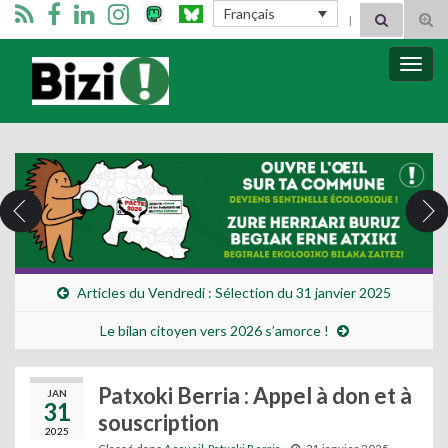
Search for:
Français
Tog
sear
for
Bizimugi
Bascu
la
navig
Articles du Vendredi : Sélection du 31 janvier 2025
Le bilan citoyen vers 2026 s’amorce !
Patxoki Berria : Appel à don et à
JAN
31
souscription
2025