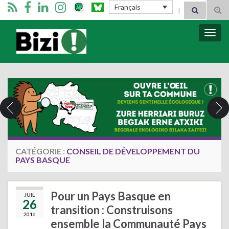
Search for:
Français
Tog
sear
for
Bizimugi
Bascu
la
navig
CATÉGORIE :
CONSEIL DE DÉVELOPPEMENT DU
PAYS BASQUE
Pour un Pays Basque en
JUIL
26
transition : Construisons
2016
ensemble la Communauté Pays