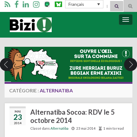
Search for:
Français
Tog
sear
for
Bizimugi
Bascu
la
navig
CATÉGORIE :
ALTERNATIBA
Alternatiba Socoa: RDV le 5
MAI
23
octobre 2014
2014
Classé dans
Alternatiba
23 mai 2014
1 min to read