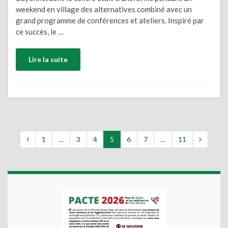
weekend en village des alternatives combiné avec un
grand programme de conférences et ateliers. Inspiré par
ce succès, le …
Lire la suite
1
…
3
4
5
6
7
…
11