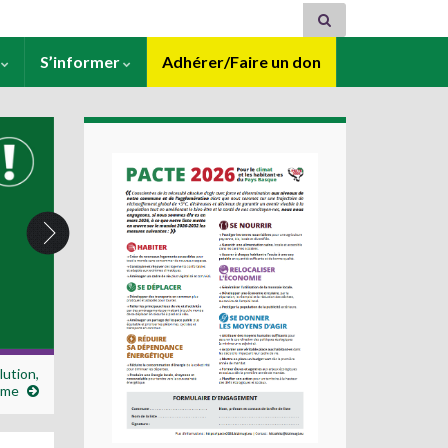
s
S’informer
Adhérer/Faire un don
ution,
ème