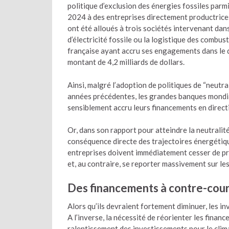
politique d’exclusion des énergies fossiles parmi
2024 à des entreprises directement productrices
ont été alloués à trois sociétés intervenant dans
d’électricité fossile ou la logistique des combu
française ayant accru ses engagements dans le 
montant de 4,2 milliards de dollars.
Ainsi, malgré l’adoption de politiques de “neut
années précédentes, les grandes banques mondia
sensiblement accru leurs financements en direct
Or, dans son rapport pour atteindre la neutralit
conséquence directe des trajectoires énergétique
entreprises doivent immédiatement cesser de p
et, au contraire, se reporter massivement sur le
Des financements à contre-cou
Alors qu’ils devraient fortement diminuer, les 
A l’inverse, la nécessité de réorienter les fina
ralentissement des investissements pour le clima