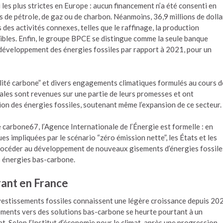
 les plus strictes en Europe : aucun financement n’a été consenti en
 de pétrole, de gaz ou de charbon. Néanmoins, 36,9 millions de dolla
 des activités connexes, telles que le raffinage, la production
stibles. Enfin, le groupe BPCE se distingue comme la seule banque
développement des énergies fossiles par rapport à 2021, pour un
ralité carbone” et divers engagements climatiques formulés au cours d
les sont revenues sur une partie de leurs promesses et ont
ion des énergies fossiles, soutenant même l’expansion de ce secteur.
é carbone67, l’Agence Internationale de l’Énergie est formelle : en
s impliquées par le scénario “zéro émission nette”, les États et les
rocéder au développement de nouveaux gisements d’énergies fossile
s énergies bas-carbone.
rant en France
investissements fossiles connaissent une légère croissance depuis 20
ncements vers des solutions bas-carbone se heurte pourtant à un
t. Selon l’Institut d’économie pour le climat, après une progression