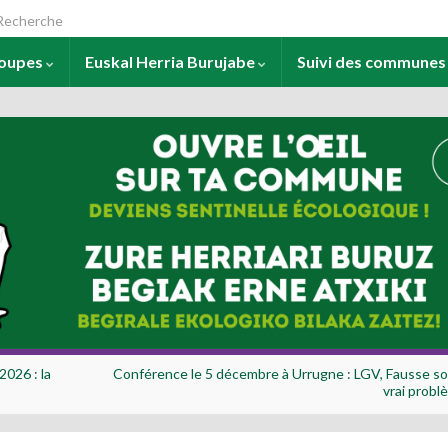
arch for:
roupes
Euskal Herria Burujabe
Suivi des commune
2026 : la
Conférence le 5 décembre à Urrugne : LGV, Fausse sol
vrai probl