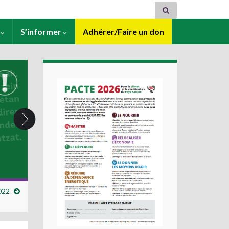
s
S’informer
Adhérer/Faire un don
022