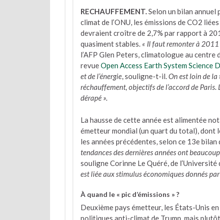
RECHAUFFEMENT.
Selon un bilan annuel
climat de l’ONU, les émissions de CO2 liées 
devraient croître de 2,7% par rapport à 201
quasiment stables.
« Il faut remonter à 2011 
l’AFP Glen Peters, climatologue au centre d
revue
Open Access Earth System Science 
et de l’énergie
, souligne-t-il.
On est loin de la
réchauffement, objectifs de l’accord de Paris
dérapé ».
La hausse de cette année est alimentée no
émetteur mondial (un quart du total), dont
les années précédentes, selon ce 13e bilan 
tendances des dernières années ont beaucoup à 
souligne Corinne Le Quéré, de l’Université 
est liée aux stimulus économiques donnés par
À quand le « pic d’émissions » ?
Deuxième pays émetteur, les États-Unis en
politiques anti-climat de Trump, mais plutôt