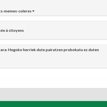
rts-memes-coleres
sée à citoyens
tara: Hegoko herriek dute pairatzen probokatu ez duten