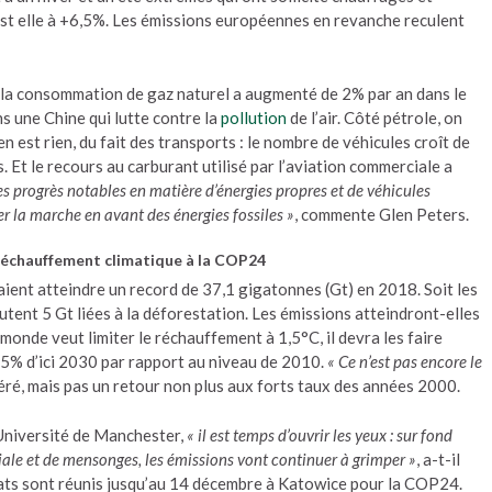
 est elle à +6,5%. Les émissions européennes en revanche reculent
 la consommation de gaz naturel a augmenté de 2% par an dans le
 une Chine qui lutte contre la
pollution
de l’air. Côté pétrole, on
en est rien, du fait des transports : le nombre de véhicules croît de
s. Et le recours au carburant utilisé par l’aviation commerciale a
es progrès notables en matière d’énergies propres et de véhicules
ler la marche en avant des énergies fossiles »
, commente Glen Peters.
réchauffement climatique à la COP24
aient atteindre un record de 37,1 gigatonnes (Gt) en 2018. Soit les
utent 5 Gt liées à la déforestation. Les émissions atteindront-elles
le monde veut limiter le réchauffement à 1,5°C, il devra les faire
45% d’ici 2030 par rapport au niveau de 2010.
« Ce n’est pas encore le
éré, mais pas un retour non plus aux forts taux des années 2000.
’Université de Manchester,
« il est temps d’ouvrir les yeux : sur fond
tiale et de mensonges, les émissions vont continuer à grimper »
, a-t-il
tats sont réunis jusqu’au 14 décembre à Katowice pour la COP24.