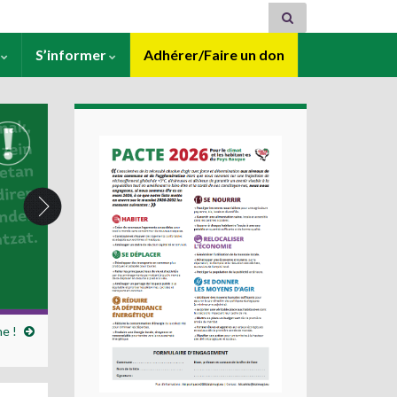
s
S’informer
Adhérer/Faire un don
e !