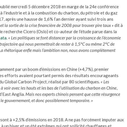
 publié mercredi 5 décembre 2018 en marge de la 24e conférence
à l’industrie et à la combustion du charbon, du pétrole et du gaz
7, après une hausse de 1,6% l’an dernier ayant suivi trois ans
et la sortie de la crise financière de 2008 pour trouver pire taux »
dit à
e recherche Cicero (Oslo) et co-auteur de l’étude parue dans la
Data
.
« Les politiques se font distancer par la croissance de l’économie
 trajectoire qui nous permettrait de rester à 1,5°C ou même 2°C de
. La rhétorique enfle mais l’ambition non, nous avons complètement
tamment par un boom d’émissions en Chine (+4,7%), premier
 les efforts avaient pourtant permis des résultats encourageants
du Global Carbon Project, réalisé par 80 scientifiques.
« Les
voir avec les hauts et les bas de l’utilisation du charbon en Chine
,
d’East Anglia.
Mais nos experts chinois pensent que cette résurgence
 le gouvernement, et donc possiblement temporaire. »
 sont à +2,5% d’émissions en 2018. A ne pas forcément imputer aux
 à un hiver et un été extrêmes qui ont sollicité chauffages et