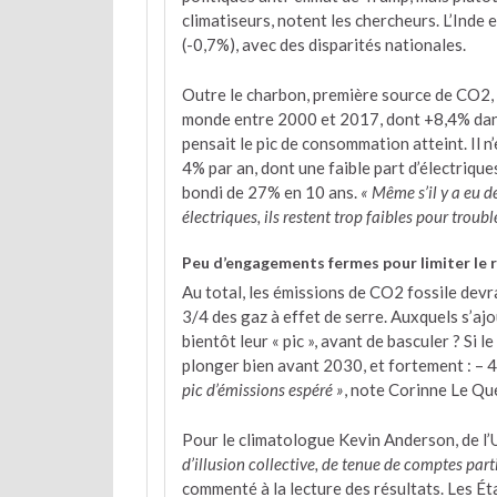
climatiseurs, notent les chercheurs. L’Inde
(-0,7%), avec des disparités nationales.
Outre le charbon, première source de CO2,
monde entre 2000 et 2017, dont +8,4% dans
pensait le pic de consommation atteint. Il n’
4% par an, dont une faible part d’électrique
bondi de 27% en 10 ans.
« Même s’il y a eu d
électriques, ils restent trop faibles pour troub
Peu d’engagements fermes pour limiter le 
Au total, les émissions de CO2 fossile devr
3/4 des gaz à effet de serre. Auxquels s’ajo
bientôt leur « pic », avant de basculer ? Si 
plonger bien avant 2030, et fortement : – 
pic d’émissions espéré »
, note Corinne Le Qu
Pour le climatologue Kevin Anderson, de l
d’illusion collective, de tenue de comptes par
commenté à la lecture des résultats. Les É