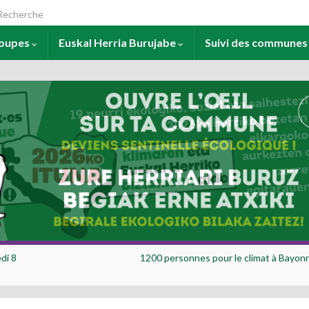
arch for:
roupes
Euskal Herria Burujabe
Suivi des commune
di 8
1200 personnes pour le climat à Bayonn