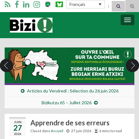
Search for:
Français
Tog
sear
for
Bizimugi
Bascu
la
navig
Articles du Vendredi : Sélection du 26 juin 2026
Bizikutzu 65 – Juillet 2026
Apprendre de ses erreurs
JUIN
27
Classé dans
Accueil
27 juin 2026
6 mins to read
2026