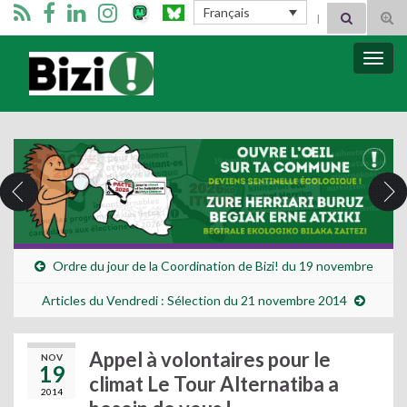
Search for:
Français
Tog
sear
for
Bizimugi
Bascu
la
navig
Ordre du jour de la Coordination de Bizi! du 19 novembre
Articles du Vendredi : Sélection du 21 novembre 2014
Appel à volontaires pour le
NOV
19
climat Le Tour Alternatiba a
2014