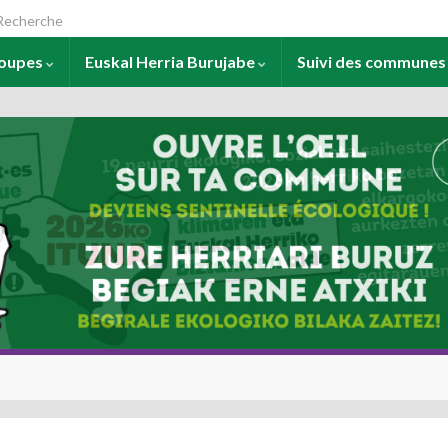
arch for:
roupes
Euskal Herria Burujabe
Suivi des commune