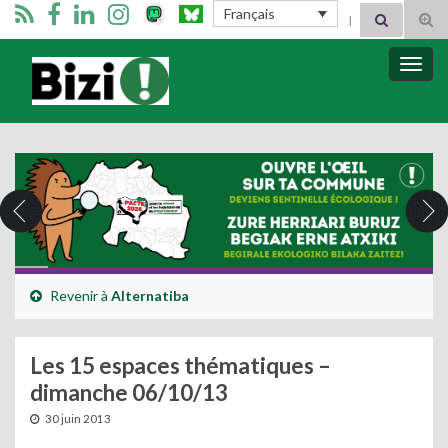
Search for:
Français
Tog
sear
for
Bizimugi
Bascu
la
navig
Revenir à
Alternatiba
Les 15 espaces thématiques –
dimanche 06/10/13
30 juin 2013