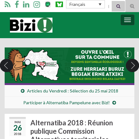
Search for:
Français
Tog
sear
for
Bizimugi
Bascu
la
navig
Articles du Vendredi : Sélection du 25 mai 2018
Participer à Alternatiba Pampelune avec Bizi!
Alternatiba 2018 : Réunion
MAI
26
publique Commission
2018