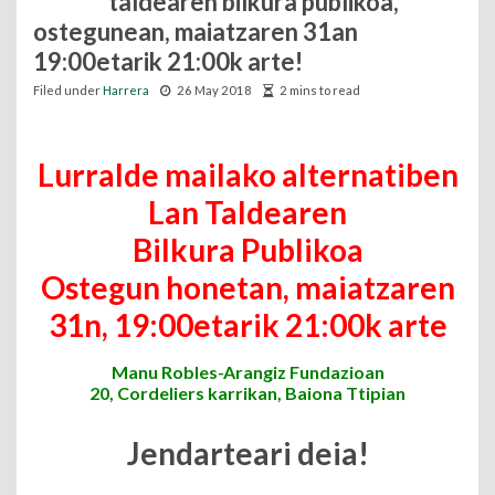
taldearen bilkura publikoa,
ostegunean, maiatzaren 31an
19:00etarik 21:00k arte!
Filed under
Harrera
26 May 2018
2 mins to read
Lurralde mailako alternatiben
Lan Taldearen
Bilkura Publikoa
Ostegun honetan, maiatzaren
31n, 19:00etarik 21:00k arte
Manu Robles-Arangiz Fundazioan
20, Cordeliers karrikan, Baiona Ttipian
Jendarteari deia!