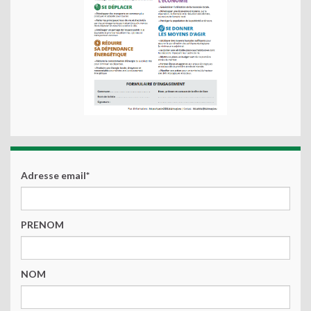
Adresse email*
PRENOM
NOM