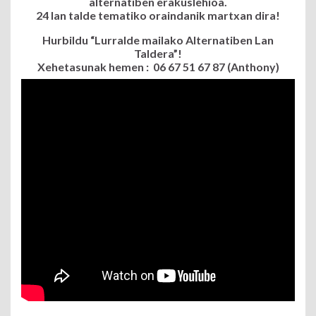
alternatiben erakuslehioa.
24 lan talde tematiko oraindanik martxan dira
!
Hurbildu “Lurralde mailako Alternatiben Lan
Taldera”!
Xehetasunak hemen : 06 67 51 67 87 (Anthony)