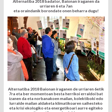
Alternatiba 2018 badator, Baionan iraganen da
urriaren 6 eta 7an
eta oraindanik borondate onen beharra dugu!
Alternatiba 2018 Baionan iraganen de urriaren 6etik
7ra eta ber momentoan besta herrikoi erraldoi bat
izanen da eta norbanakoen mailan, kolektiboki edo
lurralde mailan aldaketa klimatikoaren saihesteko
eta krisi ekologiko eta energetikoari aurre egiteko