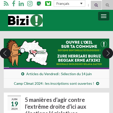
Search for:
Français
Tog
sear
for
Bizimugi
Bascu
la
navig
Articles du Vendredi : Sélection du 14 juin
Camp Climat 2024 : les inscriptions sont ouvertes !
5 manières d’agir contre
JUIN
19
l’extrême droite d’ici aux
2024