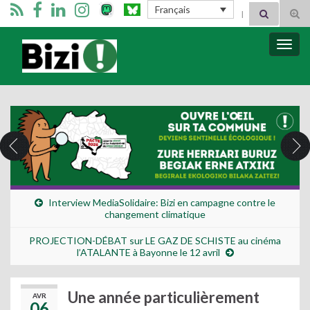
Search for:
Français
Tog
sear
for
Bizimugi
Bascu
la
navig
Interview MediaSolidaire: Bizi en campagne contre le
changement climatique
PROJECTION-DÉBAT sur LE GAZ DE SCHISTE au cinéma
l’ATALANTE à Bayonne le 12 avril
Une année particulièrement
AVR
06