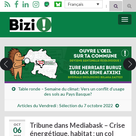
Search for:
Français
Tog
sear
for
Bizimugi
Bascu
la
navig
Table ronde – Semaine du climat: Vers un conflit d’usage
des sols au Pays Basque?
Articles du Vendredi : Sélection du 7 octobre 2022
Tribune dans Mediabask – Crise
OCT
06
énergétique, habitat : un col