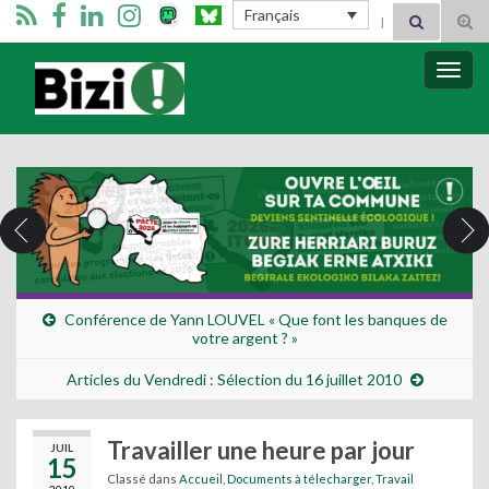
Search for:
Français
Tog
sear
for
Bizimugi
Bascu
la
navig
Conférence de Yann LOUVEL « Que font les banques de
votre argent ? »
Articles du Vendredi : Sélection du 16 juillet 2010
Travailler une heure par jour
JUIL
15
Classé dans
Accueil
,
Documents à télecharger
,
Travail