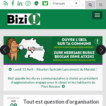
Search for:
Français
Tog
sear
for
Bizimugi
Bascu
la
navig
Lundi 13 Avril – Réunion Spéciale Lancement du Mandat !
Bizi! appelle les élu·es communautaires à choisir un président
d’agglomération engagé pour le climat et les habitants du
Pays Basque
Tout est question d’organisation
AVR
09