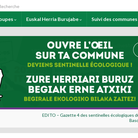
arch for:
roupes
Euskal Herria Burujabe
Suivi des commune
EDITO – Gazette 4 des sentinelles écologiques d
Bas