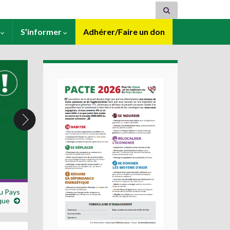
s
S’informer
Adhérer/Faire un don
u Pays
que