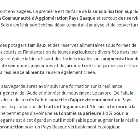
ont envisagées. La première est de faire de la
sensibilisation auprè
la
Communauté d’Agglomération Pays Basque
et surtout
des servi
e Sdis à enrichir son Schéma départemental d’analyse et de couvertur
 des potagers familiaux et des réserves alimentaires sous formes de
s courts et l’implantation de jeunes agriculteurs diversifiés dans leu
rie-épicerie bio utilisant des farines locales, ou l’
augmentation d
 de semences paysannes
et de
jardins-forêts
ou jardins pare-feu 
la
résilience alimentaire
sera également créée.
e sauvegarde après avoir suivi une formation sur la résilience
er général de l’Aude et pionnier du mouvement Locavore. De fait,
le
alerte de la
très faible capacité d’approvisionnement du Pays
mes
: la production de
fruits et légumes est 16 fois inférieure à la
ne permet pas d’avoir une
autonomie supérieure à 1% pour la
garde est à cet égard un outil mobilisable pour augmenter la résili
e production
pour un Pays Basque véritablement écologique.